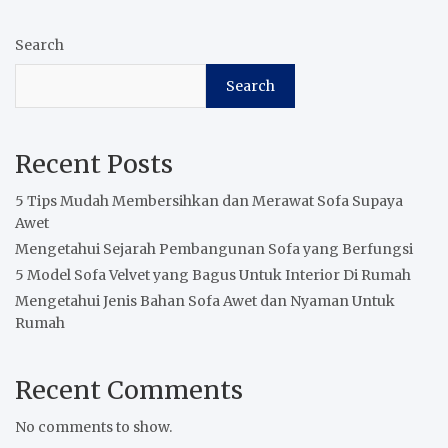
Search
Search
Recent Posts
5 Tips Mudah Membersihkan dan Merawat Sofa Supaya
Awet
Mengetahui Sejarah Pembangunan Sofa yang Berfungsi
5 Model Sofa Velvet yang Bagus Untuk Interior Di Rumah
Mengetahui Jenis Bahan Sofa Awet dan Nyaman Untuk
Rumah
Recent Comments
No comments to show.